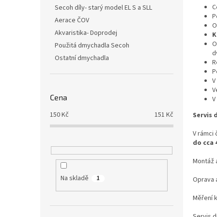
n
C
Secoh díly- starý model EL S a SLL
e
P
Aerace ČOV
l
O
Akvaristika- Doprodej
K
O
Použitá dmychadla Secoh
d
Ostatní dmychadla
R
P
V
V
Cena
V
150
Kč
151
Kč
Servis 
V rámci
do cca 
Montáž 
Na skladě
1
Oprava a
Měření k
Servis 