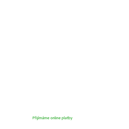
p
i
s
u
Přijímáme online platby