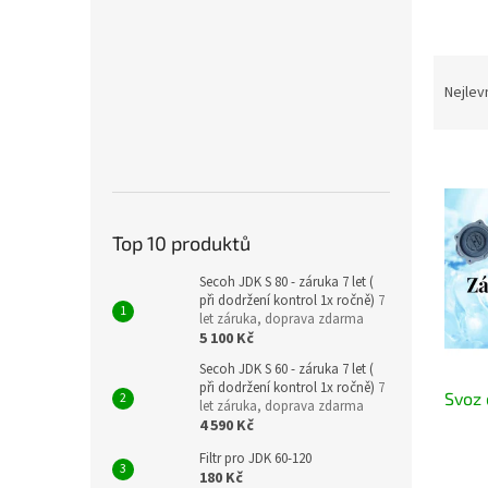
Ř
a
Nejlev
z
e
V
n
ý
í
p
p
i
r
Top 10 produktů
s
o
p
d
Secoh JDK S 80 - záruka 7 let (
při dodržení kontrol 1x ročně)
7
r
u
let záruka, doprava zdarma
o
k
5 100 Kč
d
t
Secoh JDK S 60 - záruka 7 let (
u
ů
při dodržení kontrol 1x ročně)
7
Svoz
k
let záruka, doprava zdarma
t
4 590 Kč
ů
Filtr pro JDK 60-120
180 Kč