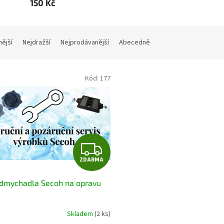
150 Kč
nější
Nejdražší
Nejprodávanější
Abecedně
Kód:
177
Z
ZDARMA
D
 dmychadla Secoh na opravu
A
R
Skladem
(2 ks)