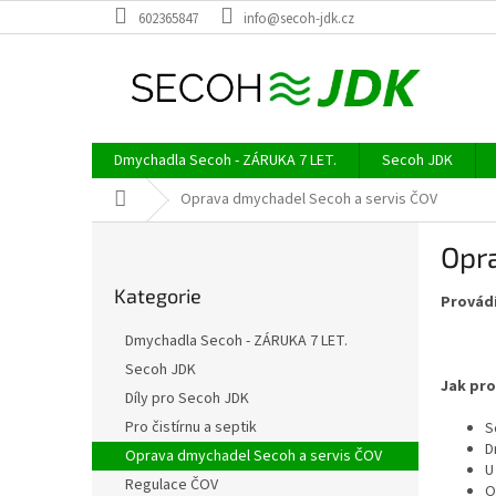
Přejít
602365847
info@secoh-jdk.cz
na
obsah
Dmychadla Secoh - ZÁRUKA 7 LET.
Secoh JDK
Domů
Oprava dmychadel Secoh a servis ČOV
P
Opr
o
Přeskočit
s
Kategorie
kategorie
Provádí
t
r
Dmychadla Secoh - ZÁRUKA 7 LET.
a
Secoh JDK
n
Jak pr
Díly pro Secoh JDK
n
í
Pro čistírnu a septik
S
D
p
Oprava dmychadel Secoh a servis ČOV
U
a
Regulace ČOV
O