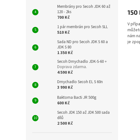
Membrány pro Secoh JDK 60 až
150 
120 - 2ks
700 Kč
V příp
1 pár membrán pro Secoh SLL
můžete
510 Kč
nám na
je zpo
Sada ND pro Secoh JDK S 60 a
JDK S 80
Kč a bu
1 350 Kč
Secoh Dmychadlo JDK-S-60
+
Doprava zdarma.
4 590 Kč
Dmychadlo Secoh EL S 60n
3 990 Kč
Baktoma Bacti JR 500g
600 Kč
Secoh JDK 150 až JDK 500 sada
dílů
2 500 Kč