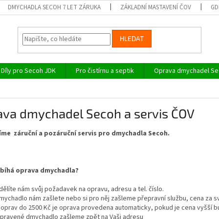
DMYCHADLA SECOH 7 LET ZÁRUKA
ZÁKLADNÍ MASTAVENÍ ČOV
GD
HLEDAT
Díly pro Secoh JDK
Pro čistírnu a septik
Oprava dmychadel Sec
ava dmychadel Secoh a servis ČOV
me záruční a pozáruční servis pro dmychadla Secoh.
obíhá oprava dmychadla?
dělíte nám svůj požadavek na opravu, adresu a tel. číslo.
mychadlo nám zašlete nebo si pro něj zašleme přepravní službu, cena za s
 oprav do 2500 Kč je oprava provedena automaticky, pokud je cena vyšší 
pravené dmychadlo zašleme zpět na Vaši adresu