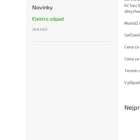
Kč bez D
Novinky
dmychad
Elektro odpad
Montáž 
28.8.2025
Seřízen
Cena za 
Cena za 
Termín 
V případ
Nejpr