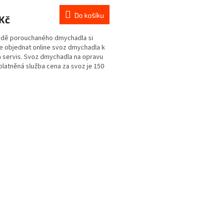
M
Do košíku
Kč
A
adě porouchaného dmychadla si
 objednat online svoz dmychadla k
 servis. Svoz dmychadla na opravu
platněná služba cena za svoz je 150
de...
O
v
l
á
d
a
c
í
p
r
v
k
y
v
ý