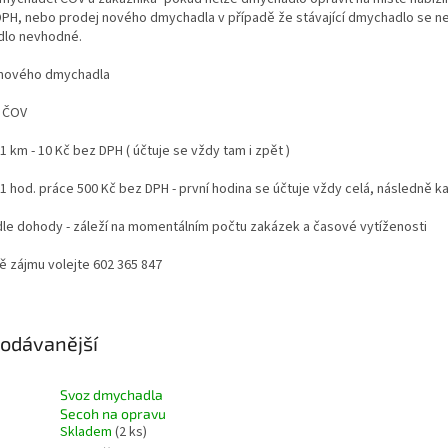
PH, nebo prodej nového dmychadla v případě že stávající dmychadlo se nevy
lo nevhodné.
nového dmychadla
í ČOV
1 km - 10 Kč bez DPH ( účtuje se vždy tam i zpět )
1 hod. práce 500 Kč bez DPH - první hodina se účtuje vždy celá, následně k
dle dohody - záleží na momentálním počtu zakázek a časové vytíženosti
ě zájmu volejte 602 365 847
odávanější
Svoz dmychadla
Secoh na opravu
Skladem
(2 ks)