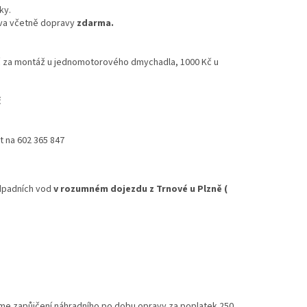
ky.
va včetně dopravy
zdarma.
 Kč za montáž u jednomotorového dmychadla, 1000 Kč u
č
 na 602 365 847
odpadních vod
v rozumném dojezdu z Trnové u Plzně (
íme zapůjčení náhradního po dobu opravy za poplatek 250