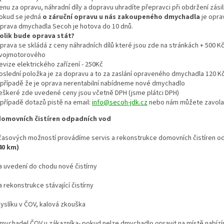
enu za opravu, náhradní díly a dopravu uhradíte přepravci při obdržení zásil
okud se jedná
o záruční opravu u nás zakoupeného dmychadla
je opra
prava dmychadla Secoh je hotova do 10 dnů.
olik bude oprava stát?
prava se skládá z ceny náhradních dílů které jsou zde na stránkách + 500
vojmotorového
evize elektrického zařízení - 250Kč
oslední položka je za dopravu a to za zaslání opraveného dmychadla 120 K
 případě že je oprava nerentabilní nabídneme nové dmychadlo
eškeré zde uvedené ceny jsou včetně DPH (jsme plátci DPH)
 případě dotazů pistě na email:
info@secoh-jdk.cz
nebo nám můžete zavolat
domovních čistíren odpadních vod
 časových možností provádíme servis a rekonstrukce domovních čistíren 
40 km)
a uvedení do chodu nové čistírny
 rekonstrukce stávající čistírny
yslíku v ČOV, kalová zkouška
dmychadel ČOV u zákazníka- pokud nelze dmychadlo opravit na místě nabíz