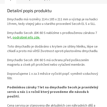
Detailní popis produktu
Dmychadlo má rozměry 214 x 185 x 211 mm a výstup je na hadici
19 mm, tedy stejný jako u starého provedení Secoh EL S a SLL.
Dmychadlo Secoh JDK 60 S nabízíme s prodlouženou zárukou 7
let,
podrobné info zde.
Toto dmychadlo je dodáváno s krytem ze slitiny hliníku, lépe se
chladí a proto má větší životnost oproti plastovému dmychadlu.
Dmychadlo Secoh JDK 60 S má ochranu před poškozením
magnetu a cívek při protržení nebo vytažení membrán.
Doporučujeme 1 x za 3 měsíce vyčistit popř. vyměnit vzduchový
filtr.
Podmínkou záruky 7 let na dmychadlo Secoh je pravidelný
servis u nás 1 x ročně který provedeme dle návodu k
použití.
Cena servisu je stanovena dle aktuálních cen náhradních dílů a