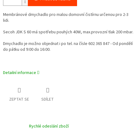
Membránové dmychadlo pro malou domovní čistírnu určenou pro 2-3
lidi.
Secoh JDK S 60 má spotřebu pouhých 40W, max.provozní tlak 200 mbar.
Dmychadlo je možno objednat i po tel. na čísle 602 365 847 - Od pondělí
do pátku od 9:00 do 16:00.
Detailní informace
ZEPTAT SE
SDÍLET
Rychlé odeslání zboží