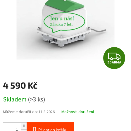
Z
ZDARMA
D
A
4 590 Kč
R
Měrná
Skladem
(>3 ks)
cena:
M
Můžeme doručit do:
11.8.2026
Možnosti doručení
A
Přidat do košíku