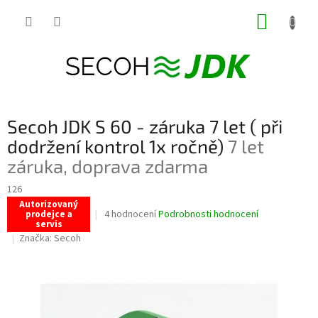
Přejít
NÁKUP
na
obsah
KOŠÍK
Secoh JDK S 60 - záruka 7 let ( při
dodržení kontrol 1x ročně)
7 let
záruka, doprava zdarma
126
Autorizovaný
Průměrné
4 hodnocení
Podrobnosti hodnocení
prodejce a
servis
hodnocení
Značka:
Secoh
produktu
je
4,0
z
5
hvězdiček.