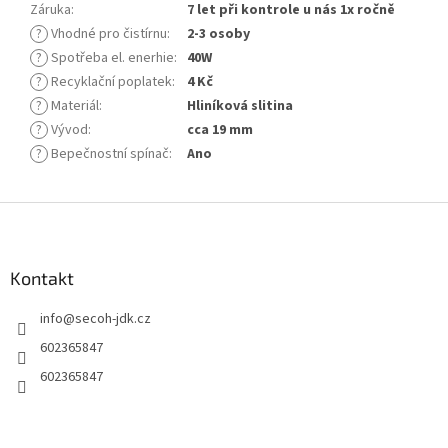
Záruka
:
7 let při kontrole u nás 1x ročně
?
Vhodné pro čistírnu
:
2-3 osoby
?
Spotřeba el. enerhie
:
40W
?
Recyklační poplatek
:
4 Kč
?
Materiál
:
Hliníková slitina
?
Vývod
:
cca 19 mm
?
Bepečnostní spínač
:
Ano
Z
á
p
a
Kontakt
t
info
@
secoh-jdk.cz
í
602365847
602365847