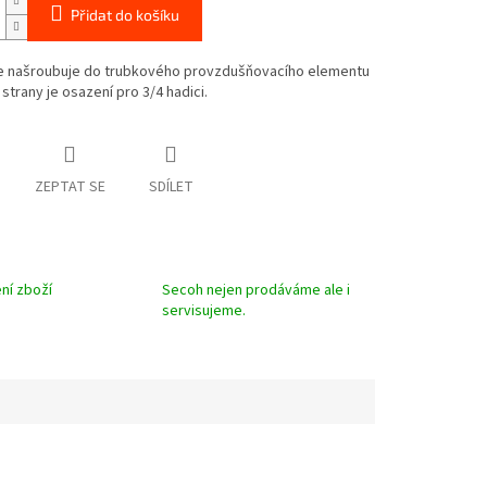
Přidat do košíku
e našroubuje do trubkového provzdušňovacího elementu
 strany je osazení pro 3/4 hadici.
ZEPTAT SE
SDÍLET
ní zboží
Secoh nejen prodáváme ale i
servisujeme.