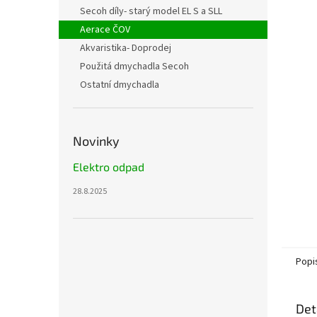
n
Secoh díly- starý model EL S a SLL
e
Aerace ČOV
l
Akvaristika- Doprodej
Použitá dmychadla Secoh
Ostatní dmychadla
Novinky
Elektro odpad
28.8.2025
Popi
Det