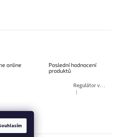
me online
Poslední hodnocení
produktů
Regulátor výkonu dmychadla ČOV
|
Hodnocení produktu je 5 z 5 hvězdi
Souhlasím