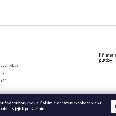
Přijímá
platby
secoh-jdk.cz
5847
5847
Nákup nad 1500 Kč dopravné zdarma
Autorizovaný servis Secoh
oužívá soubory cookie. Dalším procházením tohoto webu
ouhlas s jejich používáním.