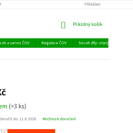
PR
ODSTOUPENÍ OD SMLOUVY, REKLAMACE
Přihlášení
DOPRAVNÉ A PLATBY
NÁKUPNÍ
Prázdný košík
KOŠÍK
oh a servis ČOV
Regulace ČOV
Secoh díly- starý model EL S a
Kč
dem
(>3 ks)
oručit do:
11.8.2026
Možnosti doručení