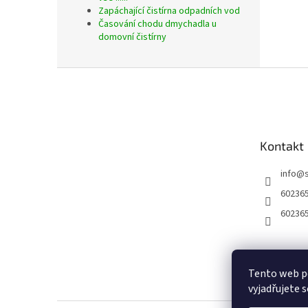
Zapáchající čistírna odpadních vod
Časování chodu dmychadla u
domovní čistírny
Z
á
p
a
t
Kontakt
í
info
@
60236
60236
Tento web p
vyjadřujete s