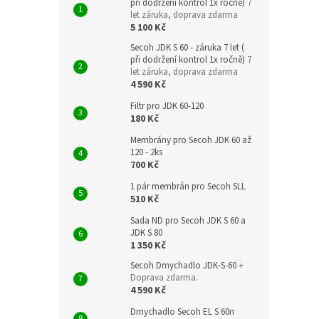
při dodržení kontrol 1x ročně)
7
let záruka, doprava zdarma
5 100 Kč
Secoh JDK S 60 - záruka 7 let (
při dodržení kontrol 1x ročně)
7
let záruka, doprava zdarma
4 590 Kč
Filtr pro JDK 60-120
180 Kč
Membrány pro Secoh JDK 60 až
120 - 2ks
700 Kč
1 pár membrán pro Secoh SLL
510 Kč
Sada ND pro Secoh JDK S 60 a
JDK S 80
1 350 Kč
Secoh Dmychadlo JDK-S-60
+
Doprava zdarma.
4 590 Kč
Dmychadlo Secoh EL S 60n