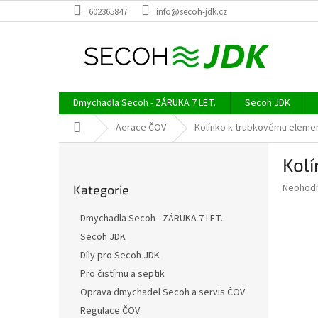
Přejít
602365847
info@secoh-jdk.cz
na
obsah
Dmychadla Secoh - ZÁRUKA 7 LET.
Secoh JDK
Domů
Aerace ČOV
Kolínko k trubkovému eleme
P
Kol
o
Přeskočit
s
Průměr
Neohod
Kategorie
kategorie
t
hodnoce
r
produkt
Dmychadla Secoh - ZÁRUKA 7 LET.
a
je
Secoh JDK
0,0
n
z
Díly pro Secoh JDK
n
5
í
Pro čistírnu a septik
hvězdič
p
Oprava dmychadel Secoh a servis ČOV
a
Regulace ČOV