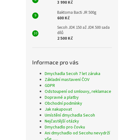
3 990 Kč
Baktoma Bacti JR 500g
600 Kč
Secoh JDK 150 až JDK 500 sada
dílů
2 500 Kč
Informace pro vás
Dmychadla Secoh 7 let záruka
Základní mastavení ČOV
GDPR
Odstoupení od smlouvy, reklamace
Dopravné a platby
Obchodní podmínky
Jak nakupovat
Umístění dmychadla Secoh
Nejčastější otázky
Dmychadlo pro čovku
Ani dmychadlo od Secohu nevydrží
vše ......