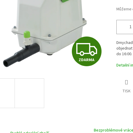
hvězdiček.
Můžeme d
Z
Dmychadl
objednat 
do 16:00.
ZDARMA
D
Detailní 
A
TISK
R
M
Bezproblémové vráce