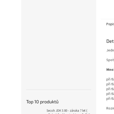
Popi
Det
Jedn
Spot
Množ
při t
při t
při t
při t
při t
Top 10 produktů
Rozm
Secoh JDK S 80 - záruka 7 let (