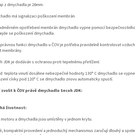
up z dmychadla je 26mm.
hadlo má signalizaci poškození membrán.
nadměrném opotřebení membrán dmychadlo vypne pomocí bezpečnostního
ejde se poškození dmychadla.
správnou funkci dmychadlo u ČOV je potřeba pravidelně kontrolovat vzducho
t membrány.
h JDK je dodáván s ochranou proti tepelnému přetížení.
d teplota vinutí dosáhne nebezpečné hodnoty 130° C dmychadlo se vypne
azení cívky pod 120° C se dmychadlo znovu automaticky spustí.
 zvolit k ČOV právě dmychadlo Secoh JDK:
há životnost:
i motoru a dmychadla jsou umístěny v jednom krytu.
é, kompaktní provedení a jednoduchý mechanismus zaručují dlouhý a spole