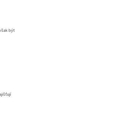
však být
išťují