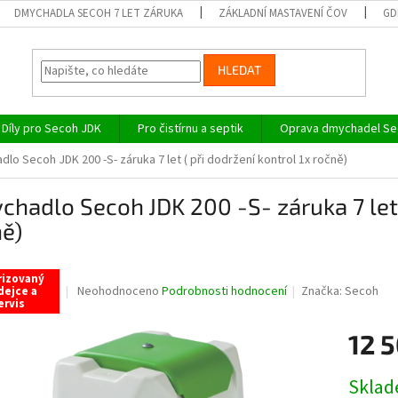
DMYCHADLA SECOH 7 LET ZÁRUKA
ZÁKLADNÍ MASTAVENÍ ČOV
GD
HLEDAT
Díly pro Secoh JDK
Pro čistírnu a septik
Oprava dmychadel Sec
lo Secoh JDK 200 -S- záruka 7 let ( při dodržení kontrol 1x ročně)
hadlo Secoh JDK 200 -S- záruka 7 let (
ě)
rizovaný
Průměrné
Neohodnoceno
Podrobnosti hodnocení
Značka:
Secoh
dejce a
ervis
hodnocení
produktu
12 
je
0,0
z
Měrná
Skla
5
cena: