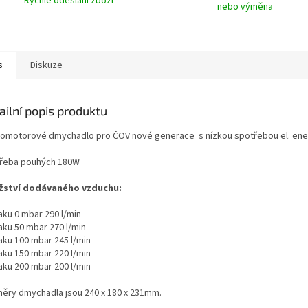
Rychlé odeslání zboží
nebo výměna
A
s
Diskuze
ailní popis produktu
omotorové dmychadlo pro ČOV nové generace s nízkou spotřebou el. ene
řeba pouhých 180W
ství dodávaného vzduchu:
laku 0 mbar 290 l/min
laku 50 mbar 270 l/min
laku 100 mbar 245 l/min
laku 150 mbar 220 l/min
laku 200 mbar 200 l/min
ěry dmychadla jsou 240 x 180 x 231mm.