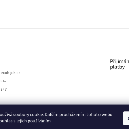
Přijímá
platby
secoh-jdk.cz
5847
5847
Nákup nad 1500 Kč dopravné zdarma
Autorizovaný servis Secoh
oužívá soubory cookie. Dalším procházením tohoto webu
ouhlas s jejich používáním.