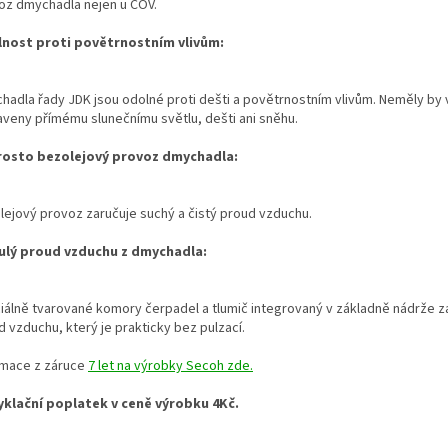
oz dmychadla nejen u ČOV.
nost proti povětrnostním vlivům:
hadla řady JDK jsou odolné proti dešti a povětrnostním vlivům. Neměly by 
aveny přímému slunečnímu světlu, dešti ani sněhu.
osto bezolejový provoz dmychadla:
lejový provoz zaručuje suchý a čistý proud vzduchu.
ulý proud vzduchu z dmychadla:
iálně tvarované komory čerpadel a tlumič integrovaný v základně nádrže zaj
 vzduchu, který je prakticky bez pulzací.
rmace z záruce
7 let na výrobky Secoh zde.
klační poplatek v ceně výrobku 4Kč.