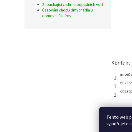
Zapáchající čistírna odpadních vod
Časování chodu dmychadla u
domovní čistírny
Z
á
p
a
t
Kontakt
í
info
@
60236
60236
Tento web p
vyjadřujete s