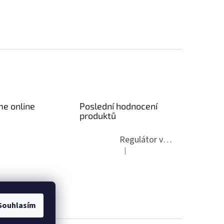
me online
Poslední hodnocení
produktů
Regulátor výkonu dmychadla ČOV
|
Hodnocení produktu je 5 z 5 hvězdi
Souhlasím