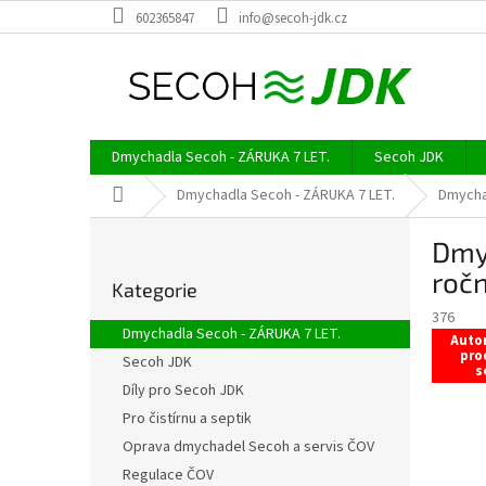
Přejít
602365847
info@secoh-jdk.cz
na
obsah
Dmychadla Secoh - ZÁRUKA 7 LET.
Secoh JDK
Domů
Dmychadla Secoh - ZÁRUKA 7 LET.
Dmychad
P
Dmyc
o
Přeskočit
s
ročn
Kategorie
kategorie
t
376
r
Dmychadla Secoh - ZÁRUKA 7 LET.
Auto
a
pro
Secoh JDK
n
s
Díly pro Secoh JDK
n
í
Pro čistírnu a septik
p
Oprava dmychadel Secoh a servis ČOV
a
Regulace ČOV