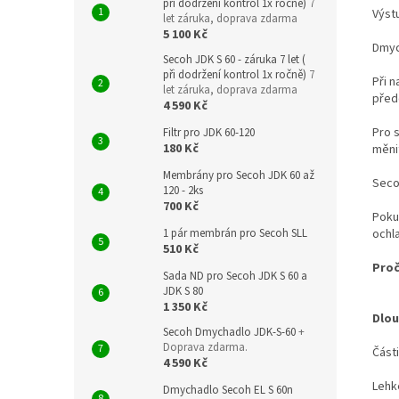
při dodržení kontrol 1x ročně)
7
Výst
let záruka, doprava zdarma
5 100 Kč
Dmyc
Secoh JDK S 60 - záruka 7 let (
při dodržení kontrol 1x ročně)
7
Při 
let záruka, doprava zdarma
před
4 590 Kč
Pro 
Filtr pro JDK 60-120
180 Kč
měni
Membrány pro Secoh JDK 60 až
Seco
120 - 2ks
700 Kč
Poku
ochl
1 pár membrán pro Secoh SLL
510 Kč
Proč
Sada ND pro Secoh JDK S 60 a
JDK S 80
1 350 Kč
Dlou
Secoh Dmychadlo JDK-S-60
+
Doprava zdarma.
Část
4 590 Kč
Lehk
Dmychadlo Secoh EL S 60n