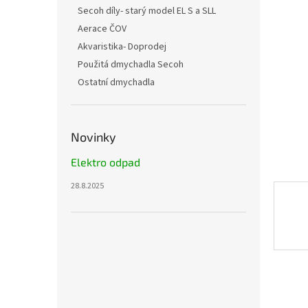
n
Secoh díly- starý model EL S a SLL
e
Aerace ČOV
l
Akvaristika- Doprodej
Použitá dmychadla Secoh
Ostatní dmychadla
Novinky
Elektro odpad
28.8.2025