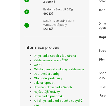
prov
3 990 Kč
Baktoma Bacti JR 500g
Odol
600 Kč
Secoh - Membrány EL I
+
Dmyc
vymezovací pásky
vyst
650 Kč
Napr
Informace pro vás
Bezo
Dmychadla Secoh 7 let záruka
Plyn
Základní mastavení ČOV
GDPR
Odstoupení od smlouvy, reklamace
Spec
Dopravné a platby
proud
Obchodní podmínky
Jak nakupovat
Info
Umístění dmychadla Secoh
Nejčastější otázky
Recy
Dmychadlo pro čovku
Ani dmychadlo od Secohu nevydrží
vše ......