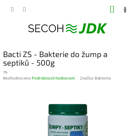
Přejít
NÁKUP
na
obsah
KOŠÍK
Bacti ZS - Bakterie do žump a
septiků - 500g
76
Průměrné
Neohodnoceno
Podrobnosti hodnocení
Značka:
Baktoma
hodnocení
produktu
je
0,0
z
5
hvězdiček.