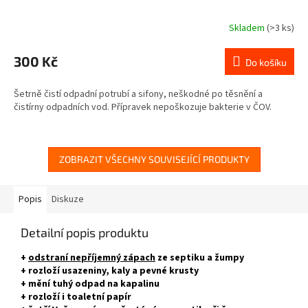
Skladem
(>3 ks)
Průměrné
hodnocení
produktu
300 Kč
Do košíku
je
3,0
Šetrně čistí odpadní potrubí a sifony, neškodné po těsnění a
z
čistírny odpadních vod. Přípravek nepoškozuje bakterie v ČOV.
5
hvězdiček.
ZOBRAZIT VŠECHNY SOUVISEJÍCÍ PRODUKTY
Popis
Diskuze
Detailní popis produktu
+
odstraní nepříjemný zápach
ze septiku a žumpy
+ rozloží usazeniny, kaly a pevné krusty
+ mění tuhý odpad na kapalinu
+ rozloží i toaletní papír