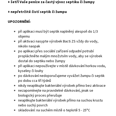
+ šetří Vaše peníze za častý vývoz septiku či žumpy
+ nepřetržitě čistí septik či žumpu
UPOZORNĚNÍ:
při aplikaci musí být septik naplněný alespoň do 1/3
objemu
při aktivaci nasypte výrobek Bacti ZS vždy do vody,
nikoliv naopak
po aplikaci přes sociální zařízení odpadní potrubí
propláchněte malým množstvím vody, aby se výrobek
dostal do septiku nebo žumpy
při aplikaci nepoužívejte v místě dávkování horkou vodu,
kyseliny či louhy
po dávkování nedoporučujeme vyvážet žumpu či septik
po dobu cca tří týdnů
nikdy neaplikujte bakteriální výrobek přímo bez aktivace
nezapomínejte na pravidelné dávkování, jinak se
biologický proces přerušuje
neaplikujte bakteriální výrobek přímo na suchou krustu
nebo suchý povrch
skladování: na suchém místě o teplotě 5 - 25°C