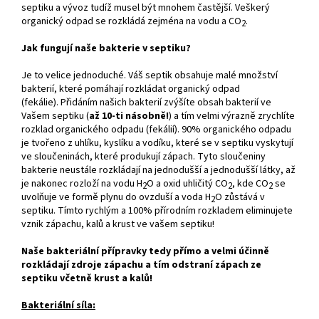
septiku a vývoz tudíž musel být mnohem častější. Veškerý
organický odpad se rozkládá zejména na vodu a CO
.
2
Jak fungují naše bakterie v septiku?
Je to velice jednoduché. Váš septik obsahuje malé množství
bakterií, které pomáhají rozkládat organický odpad
(fekálie). Přidáním našich bakterií zvýšíte obsah bakterií ve
Vašem septiku (
až 10-ti násobně!
) a tím velmi výrazně zrychlíte
rozklad organického odpadu (fekálií). 90% organického odpadu
je tvořeno z uhlíku, kyslíku a vodíku, které se v septiku vyskytují
ve sloučeninách, které produkují zápach. Tyto sloučeniny
bakterie neustále rozkládají na jednodušší a jednodušší látky, až
je nakonec rozloží na vodu H
O a oxid uhličitý CO
, kde CO
se
2
2
2
uvolňuje ve formě plynu do ovzduší a voda H
O zůstává v
2
septiku. Tímto rychlým a 100% přírodním rozkladem eliminujete
vznik zápachu, kalů a krust ve vašem septiku!
Naše bakteriální přípravky tedy přímo a velmi účinně
rozkládají zdroje zápachu a tím odstraní zápach ze
septiku včetně krust a kalů!
Bakteriální síla: