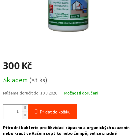
300 Kč
Měrná
Skladem
(>3 ks)
cena:
Můžeme doručit do:
10.8.2026
Možnosti doručení
Přidat do košíku
Přírodní bakterie pro likvidaci zápachu a organických usazenin
nebo krust ve Vašem septiku nebo žumpě, velice snadné