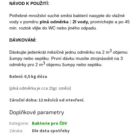
NÁVOD K POUŽITÍ:
Potřebné množství suché směsi bakterií nasypte do vlažné
vody v poměru
plná odměrka : 2l vody,
promíchejte a po 45
min. roztok vlijte do WC nebo jiného odpadu.
DÁVKOVÁNÍ:
3
Dávkujte jedenkrát měsíčně jednu odměrku na 2 m
objemu
žumpy nebo septiku. První dávku musíte ztrojnásobit na 3
3
odměrky pro 2 m
objemu žumpy nebo septiku.
Balení: 0,5 kg dóza
(plná odměrka je cca 25gr. směsi)
Záruční doba: 12 měsíců od otevření.
Doplňkové parametry
Kategorie
:
Bakterie pro ČOV
Záruka
:
Dle data spotřeby