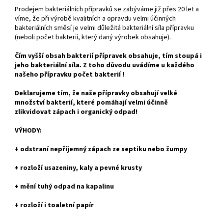
Prodejem bakteriálních přípravků se zabýváme již přes 20 let a
víme, že při výrobě kvalitních a opravdu velmi účinných
bakteriálních směsí je velmi důležitá bakteriální síla přípravku
(neboli počet bakterií, který daný výrobek obsahuje).
Čím vyšší obsah bakterií přípravek obsahuje, tím stoupá i
jeho bakteriální síla. Z toho důvodu uvádíme u každého
našeho přípravku počet bakterií !
Deklarujeme tím, že naše přípravky obsahují velké
množství bakterií, které pomáhají velmi účinně
zlikvidovat zápach i organický odpad!
VÝHODY:
+ odstraní nepříjemný zápach ze septiku nebo žumpy
+ rozloží usazeniny, kaly a pevné krusty
+ mění tuhý odpad na kapalinu
+ rozloží i toaletní papír