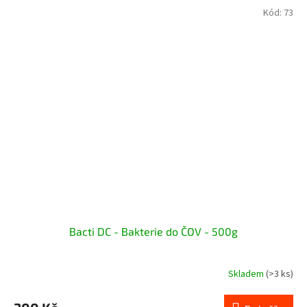
Kód:
73
Bacti DC - Bakterie do ČOV - 500g
Skladem
(>3 ks)
Průměrné
hodnocení
produktu