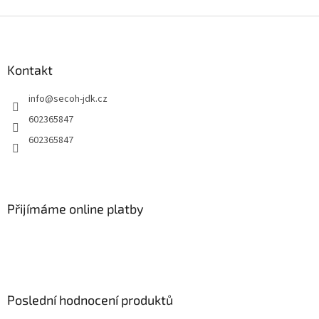
Z
á
p
a
Kontakt
t
info
@
secoh-jdk.cz
í
602365847
602365847
Přijímáme online platby
Poslední hodnocení produktů