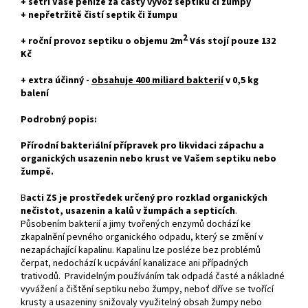
+ šetří Vaše peníze za častý vývoz septiku či žumpy
+ nepřetržitě čistí septik či žumpu
2
+ roční provoz septiku o objemu 2m
Vás stojí pouze 132
Kč
+ extra účinný -
obsahuje 400 miliard bakterií
v 0,5 kg
balení
Podrobný popis:
Přírodní bakteriální přípravek pro likvidaci zápachu a
organických usazenin nebo krust ve Vašem septiku nebo
žumpě.
B
acti ZS je prostředek určený pro rozklad organických
nečistot, usazenin a kalů v žumpách a septicích
.
Působením bakterií a jimy tvořených enzymů dochází ke
zkapalnění pevného organického odpadu, který se změní v
nezapáchající kapalinu. Kapalinu lze posléze bez problémů
čerpat, nedochází k ucpávání kanalizace ani případných
trativodů. Pravidelným používáním tak odpadá časté a nákladné
vyvážení a čištění septiku nebo žumpy, neboť dříve se tvořící
krusty a usazeniny snižovaly využitelný obsah žumpy nebo