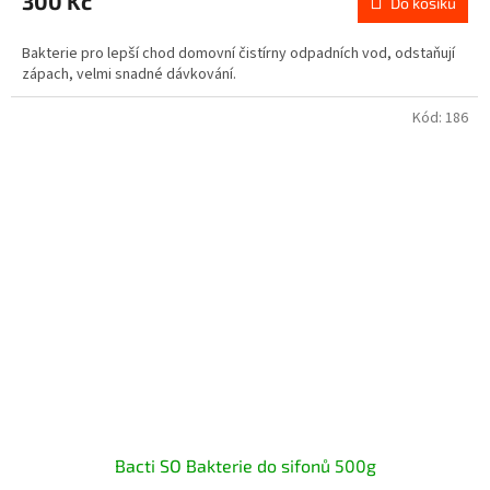
300 Kč
Do košíku
je
4,1
Bakterie pro lepší chod domovní čistírny odpadních vod, odstaňují
z
zápach, velmi snadné dávkování.
5
hvězdiček.
Kód:
186
Bacti SO Bakterie do sifonů 500g