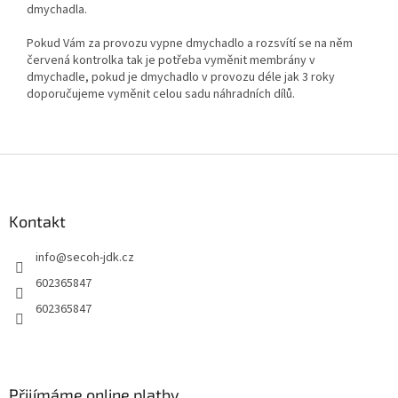
dmychadla.
Pokud Vám za provozu vypne dmychadlo a rozsvítí se na něm
červená kontrolka tak je potřeba vyměnit membrány v
dmychadle, pokud je dmychadlo v provozu déle jak 3 roky
doporučujeme vyměnit celou sadu náhradních dílů.
Z
á
p
a
Kontakt
t
info
@
secoh-jdk.cz
í
602365847
602365847
Přijímáme online platby