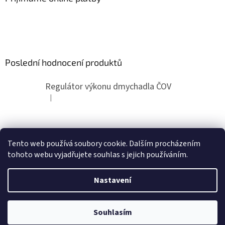
Poslední hodnocení produktů
Regulátor výkonu dmychadla ČOV
|
Hodnocení produktu je 5 z 5 hvězdiček.
Nákup nad 1500 Kč dopravné zdarma
Autorizovaný servis Secoh
Tento web používá soubory cookie. Dalším procházením
tohoto webu vyjadřujete souhlas s jejich používáním.
Nastavení
Vytvořil Shoptet
Souhlasím
Copyright 2026
Secoh-JDK.cz
. Všechna práva vyhrazena.