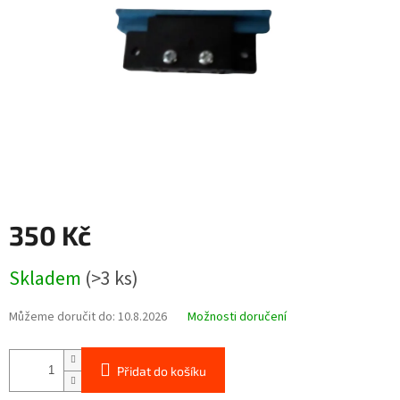
350 Kč
Měrná
Skladem
(>3 ks)
cena:
Můžeme doručit do:
10.8.2026
Možnosti doručení
Přidat do košíku