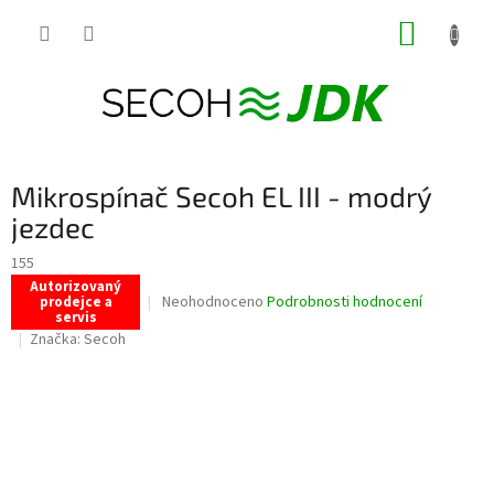
Přejít
NÁKUP
na
obsah
KOŠÍK
Mikrospínač Secoh EL III - modrý
jezdec
155
Autorizovaný
Průměrné
Neohodnoceno
Podrobnosti hodnocení
prodejce a
servis
hodnocení
Značka:
Secoh
produktu
je
0,0
z
5
hvězdiček.