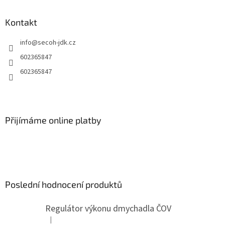
á
p
a
Kontakt
t
info
@
secoh-jdk.cz
í
602365847
602365847
Přijímáme online platby
Poslední hodnocení produktů
Regulátor výkonu dmychadla ČOV
|
Hodnocení produktu je 5 z 5 hvězdiček.