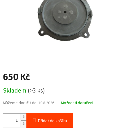
650 Kč
Měrná
Skladem
(>3 ks)
cena:
Můžeme doručit do:
10.8.2026
Možnosti doručení
Přidat do košíku