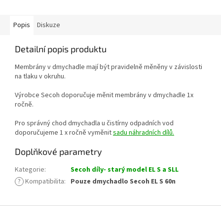
Popis
Diskuze
Detailní popis produktu
Membrány v dmychadle mají být pravidelně měněny v závislosti
na tlaku v okruhu.
Výrobce Secoh doporučuje měnit membrány v dmychadle 1x
ročně.
Pro správný chod dmychadla u čistírny odpadních vod
doporučujeme 1 x ročně vyměnit
sadu náhradních dílů.
Doplňkové parametry
Kategorie
:
Secoh díly- starý model EL S a SLL
?
Kompatibilita
:
Pouze dmychadlo Secoh EL S 60n
Z