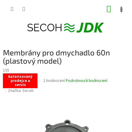
Přejít
NÁKUP
na
obsah
KOŠÍK
Membrány pro dmychadlo 60n
(plastový model)
135
Autorizovaný
Průměrné
1 hodnocení
Podrobnosti hodnocení
prodejce a
servis
hodnocení
Značka:
Secoh
produktu
je
5,0
z
5
hvězdiček.