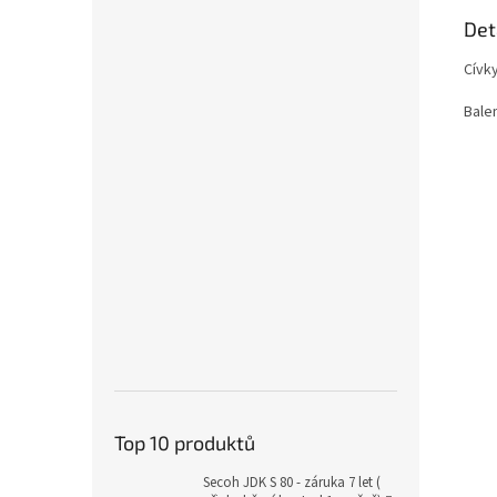
Det
Cívk
Balen
Top 10 produktů
Secoh JDK S 80 - záruka 7 let (