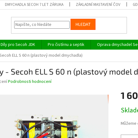
DMYCHADLA SECOH 7 LET ZÁRUKA
ZÁKLADNÍ MASTAVENÍ ČOV
GD
HLEDAT
Díly pro Secoh JDK
Pro čistírnu a septik
Oprava dmychadel Sec
 Secoh ELL S 60 n (plastový model dmychadla)
y - Secoh ELL S 60 n (plastový model
né
cení
Podrobnosti hodnocení
ní
1 6
u
Měrná
Skla
cena:
ek.
Můžeme d