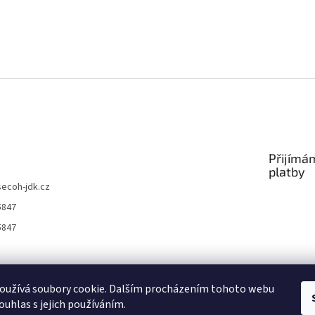
Přijímá
platby
secoh-jdk.cz
5847
5847
Nákup nad 1500 Kč dopravné zdarma
Autorizovaný servis Secoh
oužívá soubory cookie. Dalším procházením tohoto webu
ouhlas s jejich používáním.