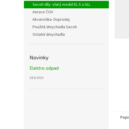
n
Secoh díly- starý model EL S a SLL
e
Aerace ČOV
l
Akvaristika- Doprodej
Použitá dmychadla Secoh
Ostatní dmychadla
Novinky
Elektro odpad
28.8.2025
Popi