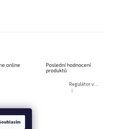
me online
Poslední hodnocení
produktů
Regulátor výkonu dmychadla ČOV
|
Hodnocení produktu je 5 z 5 hvězdi
Souhlasím