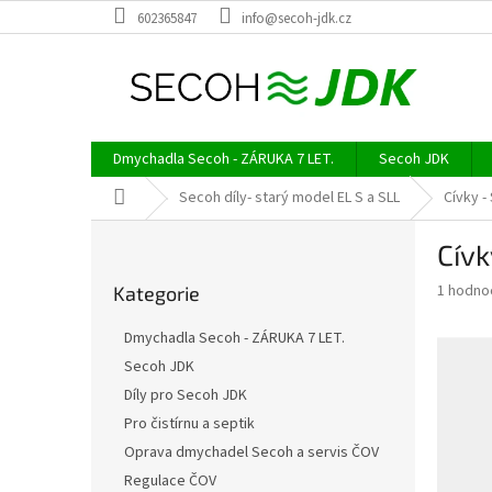
Přejít
602365847
info@secoh-jdk.cz
na
obsah
Dmychadla Secoh - ZÁRUKA 7 LET.
Secoh JDK
Domů
Secoh díly- starý model EL S a SLL
Cívky -
P
Cívk
o
Přeskočit
s
Průměr
1 hodno
Kategorie
kategorie
t
hodnoce
r
produkt
Dmychadla Secoh - ZÁRUKA 7 LET.
a
je
Secoh JDK
5,0
n
z
Díly pro Secoh JDK
n
5
í
Pro čistírnu a septik
hvězdič
p
Oprava dmychadel Secoh a servis ČOV
a
Regulace ČOV