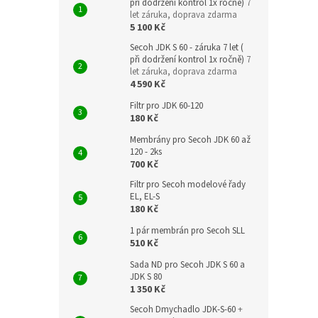
při dodržení kontrol 1x ročně)
7
let záruka, doprava zdarma
5 100 Kč
Secoh JDK S 60 - záruka 7 let (
při dodržení kontrol 1x ročně)
7
let záruka, doprava zdarma
4 590 Kč
Filtr pro JDK 60-120
180 Kč
Membrány pro Secoh JDK 60 až
120 - 2ks
700 Kč
Filtr pro Secoh modelové řady
EL, EL-S
180 Kč
1 pár membrán pro Secoh SLL
510 Kč
Sada ND pro Secoh JDK S 60 a
JDK S 80
1 350 Kč
Secoh Dmychadlo JDK-S-60
+