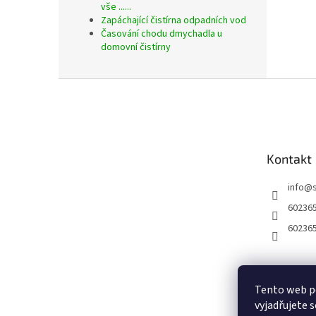
vše ......
Zapáchající čistírna odpadních vod
Časování chodu dmychadla u
domovní čistírny
Z
á
p
a
t
Kontakt
í
info
@
60236
60236
Tento web p
vyjadřujete s