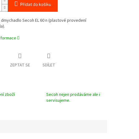
Přidat do košíku
o dmychadlo Secoh EL 60 n (plastové provedení
a).
informace
ZEPTAT SE
SDÍLET
ní zboží
Secoh nejen prodáváme ale i
servisujeme.