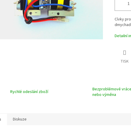
Cívky pr
dmychadl
Detailní 
TISK
Bezproblémové vráce
Rychlé odeslání zboží
nebo výměna
s
Diskuze