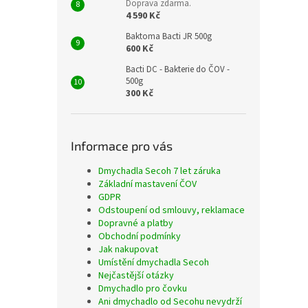
Doprava zdarma.
4 590 Kč
Baktoma Bacti JR 500g
600 Kč
Bacti DC - Bakterie do ČOV -
500g
300 Kč
Informace pro vás
Dmychadla Secoh 7 let záruka
Základní mastavení ČOV
GDPR
Odstoupení od smlouvy, reklamace
Dopravné a platby
Obchodní podmínky
Jak nakupovat
Umístění dmychadla Secoh
Nejčastější otázky
Dmychadlo pro čovku
Ani dmychadlo od Secohu nevydrží